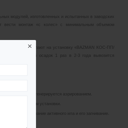
ных модулей, изготовленных и испытанных в заводских
яет вести монтаж «с колес» с минимальным объемом
×
ной станции поступают на установку «BAZMAN КОС-ПП/
обно сброженный осадок 1 раз в 2-3 года вывозится
я.
нности:
осмотра и легко регенерируется аэрированием.
ьшить общий объем установки.
ключить скапливание активного ила и его загнивание.