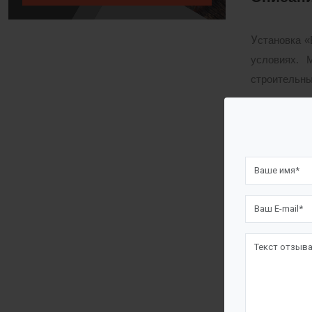
У
становка 
условиях. 
строительны
Сточные вод
ПЭ» и посл
спецтранспо
Установка 
Загрузк
Совмеще
Констру
Предусм