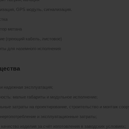
изация, GPS модуль, сигнализация.
стка
тор метана
ие (греющий кабель, листовое)
ты для наземного исполнения
щества
 и надежная эксплуатация;
ность: малые габариты и модульное исполнение;
ьные затраты на проектирование, строительство и монтаж соор
энергопотребление и эксплуатационные затраты;
 качество изделия за счёт изготовления в заводских условиях;