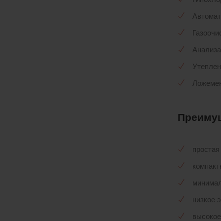
Автомат
Газоочи
Анализа
Утеплен
Ложемен
Преиму
простая
компакт
минимал
низкое 
высокое