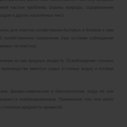
лемой частью проблемы охраны природы, оздоровления
родов и других населённых мест.
ы для очистки хозяйственно-бытовых и близких к ним
 хозяйственного назначения (при условии соблюдения
аемых на очистку).
даления из них вредных веществ. Освобождение сточных
м производстве имеется сырье (сточные воды) и готовая
ие, физико-химические и биологические, когда же они
зывается комбинированным. Применение того или иного
и степенью вредности примесей.