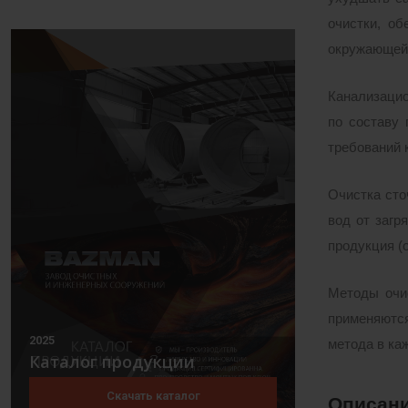
очистки, о
окружающей 
Канализацио
по составу 
требований 
Очистка сто
вод от загр
продукция (
Методы очис
применяются
2025
метода в ка
Каталог продукции
Скачать каталог
Описани