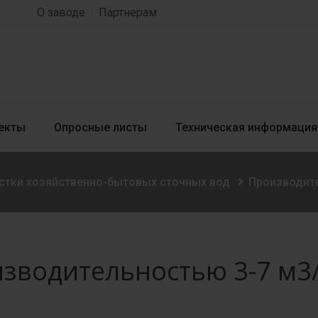
О заводе
Партнерам
екты
Опросные листы
Техническая информация
стки хозяйственно-бытовых сточных вод
Производите
зводительностью 3-7 м3/