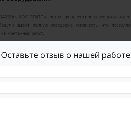
«BAZMAN КОС-ПП/ПЭ» состоит из одного или нескольких отдель
Модули имеют полную заводскую готовность, что позвол
х и монтажных работ.
ы по самотечному коллектору или от канализационной насос
Оставьте отзыв о нашей работе
е очистки сбрасываются по самотечному коллектору. Анаэр
ртом в места согласованные с органами экологического контрол
«BAZMAN КОС-ПП» имеет следующие технологические особе
а денитрификатора и аэротенка легкодоступна для визуального 
ние аэротенка и илоотделителя в одном блоке позволяет умен
ктивные особенности тонкослойного илоотделителя позволяют ис
отрена регенерация загрузки блока доочистки.