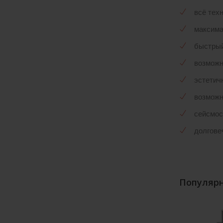
всё тех
максима
быстрый
возможн
эстетич
возможн
сейсмос
долгове
Популярн