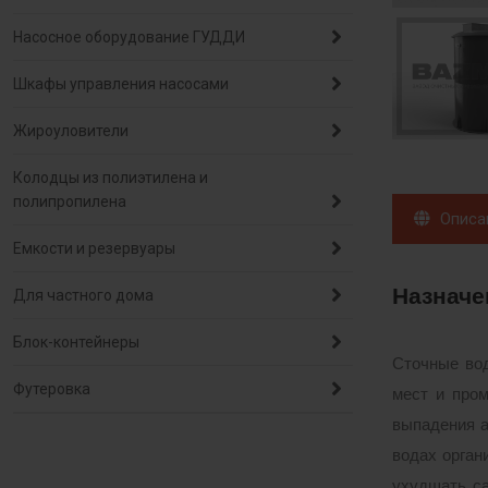
Насосное оборудование ГУДДИ
Шкафы управления насосами
Жироуловители
Колодцы из полиэтилена и
полипропилена
Описа
Емкости и резервуары
Назначе
Для частного дома
Блок-контейнеры
Сточные вод
Футеровка
мест и про
выпадения а
водах орган
ухудшать са