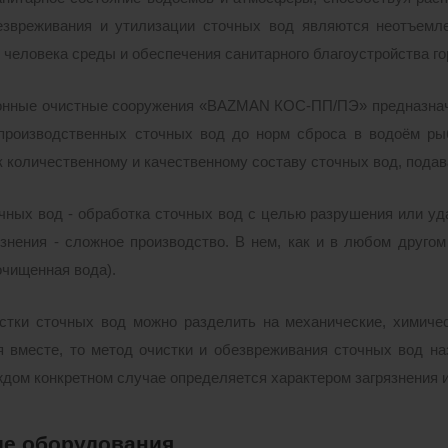
безвреживания и утилизации сточных вод являются неотъем
человека среды и обеспечения санитарного благоустройства го
нные очистные сооружения «BAZMAN КОС-ПП/ПЭ» предназначен
производственных сточных вод до норм сброса в водоём рыб
к количественному и качественному составу сточных вод, подав
чных вод - обработка сточных вод с целью разрушения или у
язнения - сложное производство. В нем, как и в любом друго
очищенная вода).
тки сточных вод можно разделить на механические, химическ
 вместе, то метод очистки и обезвреживания сточных вод на
ждом конкретном случае определяется характером загрязнения 
е оборудования