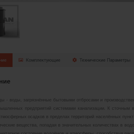
ние
Комплектующие
Технические Параметры
ние
ы - воды, загрязнённые бытовыми отбросами и производстве
мышленных предприятий системами канализации. К сточным в
тмосферных осадков в пределах территорий населённых пунк
ические вещества, попадая в значительных количествах в водо
нитарное состояние водоёмов и атмосферы, способствуя рас