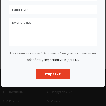
десятки реализованных и воплощенных в жизнь идей.
Каждый день, от проекта к проекту, мы боремся за качество
выпускаемой нами документации и каждый проект для нас
— это очередная победа над поставленным заказчиком
сроком. Делая выбор в нашу пользу, Вы обретаете
достойного, надежного партнера и можете быть уверены, что
любая из задач, стоящая перед вами, будет решена
качественно и на высоком уровне.
Нажимая на кнопку "Отправить", вы даете согласие на
обработку
персональных данных
Отправить
BAZMAN
ПОЛЕЗНЫЕ ССЫЛКИ
О Компании
Оборудование
О Группе
Услуги