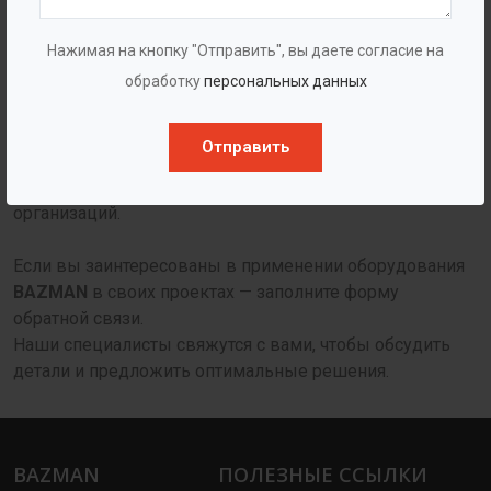
широкая линейка стандартного и индивидуального
оборудования;
Нажимая на кнопку "Отправить", вы даете согласие на
гарантийные обязательства и сопровождение;
обработку
персональных данных
прямая работа с заводом-производителем;
Отправить
специальные условия сотрудничества для проектных
организаций.
Если вы заинтересованы в применении оборудования
BAZMAN
в своих проектах — заполните форму
обратной связи.
Наши специалисты свяжутся с вами, чтобы обсудить
детали и предложить оптимальные решения.
BAZMAN
ПОЛЕЗНЫЕ ССЫЛКИ