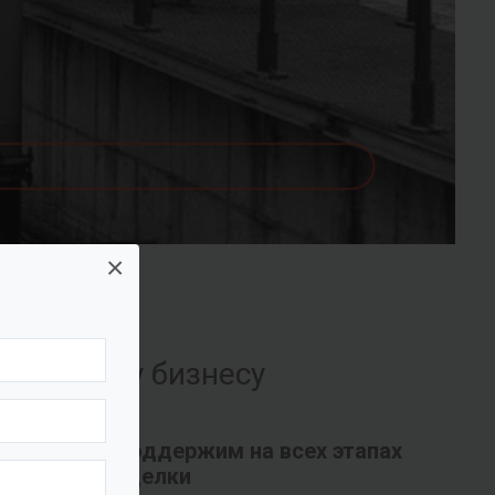
×
их вашему бизнесу
Поддержим на всех этапах
сделки