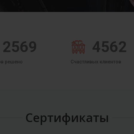
2569
4562
ов решено
Счастливых клиентов
Сертификаты