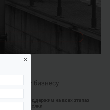
×
их вашему бизнесу
Поддержим на всех этапах
сделки