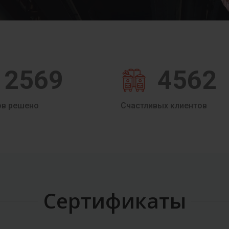
2569
4562
ов решено
Счастливых клиентов
Сертификаты